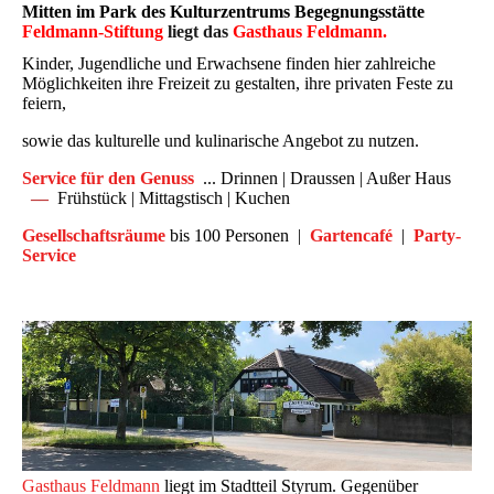
Mitten im Park des Kulturzentrums
Begegnungsstätte
Feldmann-Stiftung
liegt das
Gasthaus Feldmann
.
Kinder, Jugendliche und Erwachsene finden hier zahlreiche
Möglichkeiten ihre Freizeit zu gestalten, ihre privaten Feste zu
feiern,
sowie das kulturelle und kulinarische Angebot zu nutzen.
Service für den Genuss
... Drinnen | Draussen | Außer Haus
––
Frühstück | Mittagstisch | Kuchen
Gesellschaftsräume
bis 100 Personen |
Gartencafé
|
Party-
Service
Gasthaus Feldmann
liegt im Stadtteil Styrum. Gegenüber